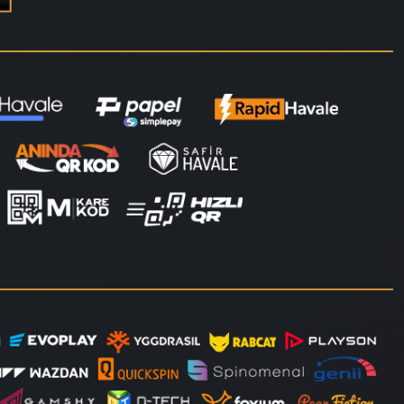
eep King
ends