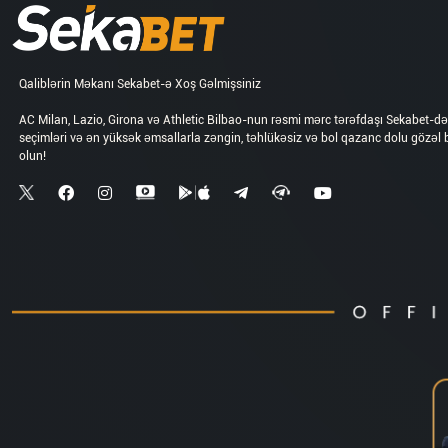
5080 TL
Gates of Olympus
F***t
Qaliblərin Məkanı Sekabet-ə Xoş Gəlmişsiniz
10000 TL
Seka Ozel Blackjack 2
AC Milan, Lazio, Girona və Athletic Bilbao-nun rəsmi mərc tərəfdaşı Sekabet-d
seçimləri və ən yüksək əmsallarla zəngin, təhlükəsiz və bol qazanc dolu gözəl 
F***h
6384.6 TL
Sweet Bonanza Dice
K**a
7042 TL
Gates of Olympus 1000
F***h
5187.2 TL
Sweet Bonanza Dice