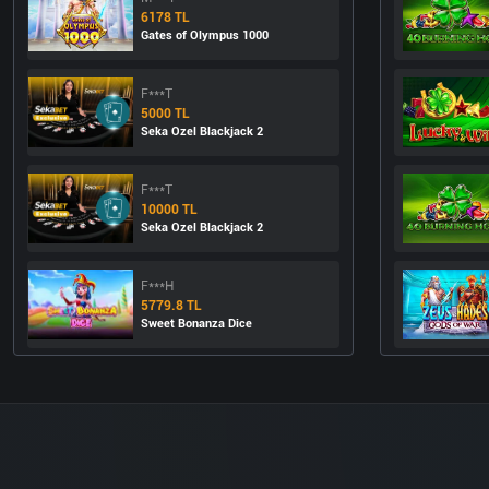
6178 TL
Gates of Olympus 1000
F***t
5000 TL
Seka Ozel Blackjack 2
F***t
10000 TL
Seka Ozel Blackjack 2
F***h
5779.8 TL
Sweet Bonanza Dice
S******n
5200 TL
40 Super Hot Bell Link
Y***f