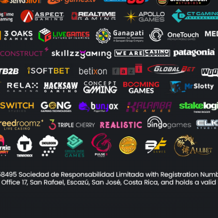
Triple Fortune Festival
Coin Vortex: H
Lucky Leaf
777 - Sands O
Stunning Crow
Porko Collect Super Pot
Ultra Dice
Celestial Revolutions
Bus Stop Bona
Gambleman
CherryPOP Bla