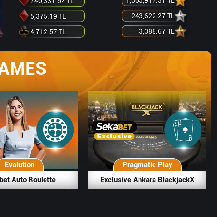
1,305,917.37 TL
740,331.52 TL
243,622.27 TL
5,375.19 TL
3,388.67 TL
4,712.57 TL
GAMES
Evolution
Pragmatic Play
bet Auto Roulette
Exclusive Ankara BlackjackX