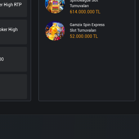
Spinoleague Slot
er High RTP
Turnuvaları
614.000.000 TL
Gamzix Spin Express
oker High
Slot Turnuvaları
52.000.000 TL
00
Diamonds: