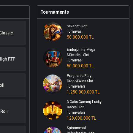
Tournaments
Sekabet Slot
Turnuvası
Classic
50.000.000 TL
Endorphina Mega
Mücadele Slot
High RTP
Turnuvası
50.000.000 TL
Pragmatic Play
Drops&Wins Slot
oll
Turnuvaları
1.250.000.000 TL
3 Oaks Gaming Lucky
Races Slot
Roll
Turnuvaları
128.000.000 TL
Spinomenal