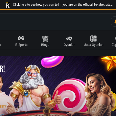
Click here to see how you can tell if you are on the official Sekabet site...
r
E-Sports
Bingo
Oyunlar
Masa Oyunları
Ze