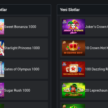
tlar
Yeni Slotlar
Sweet Bonanza 1000
Joker's Crown 
Starlight Princess 1000
10 Crown Hot 
Gates of Olympus 1000
100 Dazzling R
Sugar Rush 1000
20 Leprechaun 