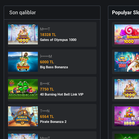
Son qaliblər
Populyar Slo
M***t
18328 TL
Gates of Olympus 1000
İ*****m
6000 TL
Big Bass Bonanza
B***k
7750 TL
40 Burning Hot Bell Link VIP
T***n
6564 TL
Pirate Bonanza 2
M***t