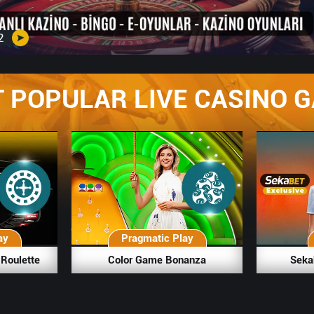
2
 POPULAR LIVE CASINO 
ay
Pragmatic Play
Roulette
Color Game Bonanza
Seka