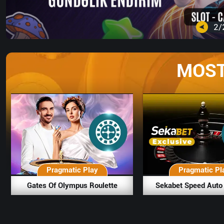
2
/
MOST
Pragmatic Play
Pragmatic Pl
Gates Of Olympus Roulette
Sekabet Speed Auto 