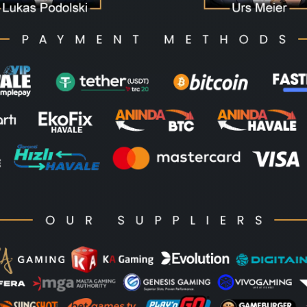
Football 2026
Super Serge
Sloth Game
Poseidon the D
Burning Hell 3000 Degrees
Majestic Kong
Gorgon's Luck
Groovin Tiger
Epic 8 Goldrush
Soccerbet Leg