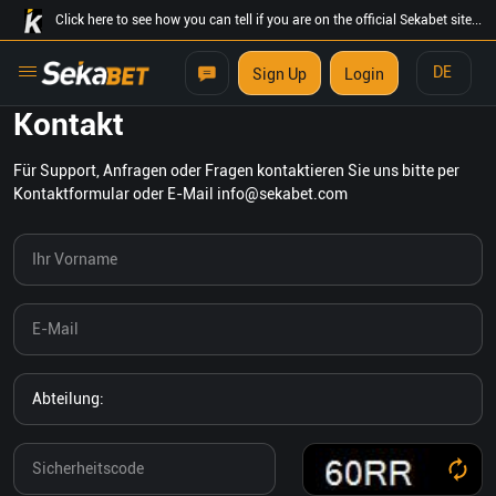
Click here to see how you can tell if you are on the official Sekabet site...
DE
Sign Up
Login
Kontakt
Für Support, Anfragen oder Fragen kontaktieren Sie uns bitte per
Kontaktformular oder E-Mail
info@sekabet.com