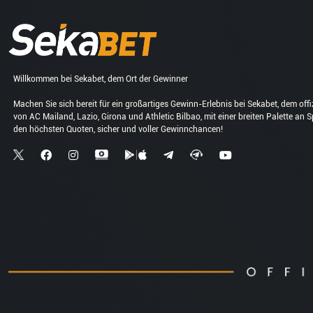
Willkommen bei Sekabet, dem Ort der Gewinner
Machen Sie sich bereit für ein großartiges Gewinn-Erlebnis bei Sekabet, dem offi
von AC Mailand, Lazio, Girona und Athletic Bilbao, mit einer breiten Palette an 