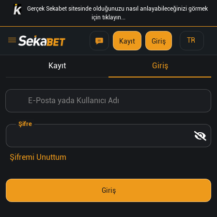
Gerçek Sekabet sitesinde olduğunuzu nasıl anlayabileceğinizi görmek
için tıklayın...
TR
Kayıt
Giriş
Kayıt
Giriş
E-Posta yada Kullanıcı Adı
Şifre
Şifremi Unuttum
Giriş