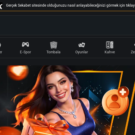
Gerçek Sekabet sitesinde olduğunuzu nasıl anlayabileceğinizi görmek için tıklayı
er
E-Spor
Tombala
Oyunlar
Kahve
Ze