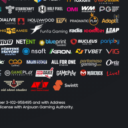
ends
old the Spin
f Magic
n Cash Mesh
nza