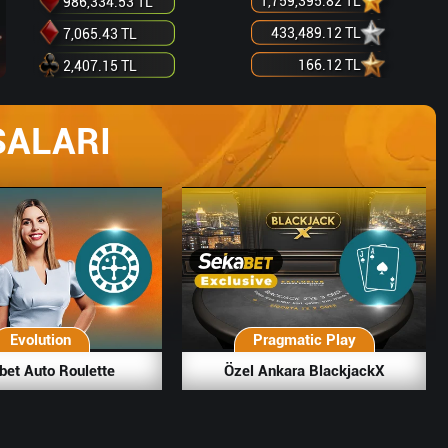
1,759,395.82 TL
986,334.53 TL
433,489.12 TL
7,065.43 TL
166.12 TL
2,407.15 TL
SALARI
Evolution
Pragmatic Play
bet Auto Roulette
Özel Ankara BlackjackX