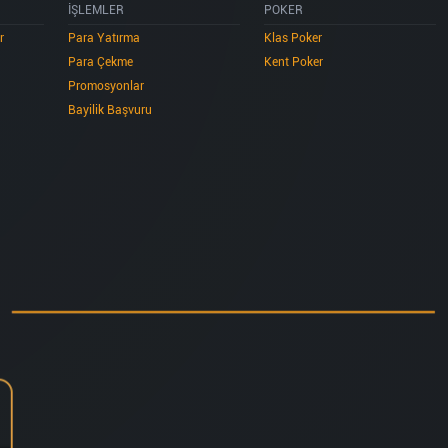
İŞLEMLER
POKER
r
Para Yatırma
Klas Poker
Para Çekme
Kent Poker
Promosyonlar
Bayilik Başvuru
ine
no
 Hold and Win