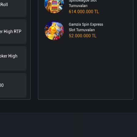
Spinoleague Slot
Roll
Turnuvaları
614.000.000 TL
Gamzix Spin Express
Slot Turnuvaları
er High RTP
52.000.000 TL
oker High
00
Diamonds: