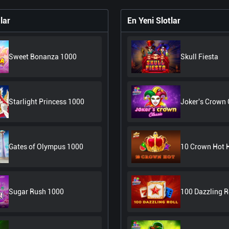
lar
En Yeni Slotlar
Sweet Bonanza 1000
Skull Fiesta
Starlight Princess 1000
Joker's Crown 
Gates of Olympus 1000
10 Crown Hot 
Sugar Rush 1000
100 Dazzling R