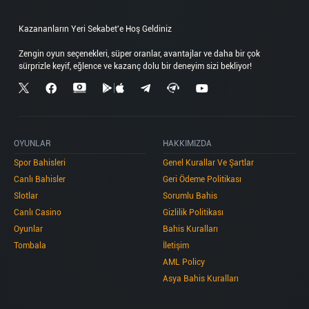
Kazananların Yeri Sekabet'e Hoş Geldiniz
Zengin oyun seçenekleri, süper oranlar, avantajlar ve daha bir çok
OYUNLAR
HAKKIMIZDA
Spor Bahisleri
Genel Kurallar Ve Şartlar
Canlı Bahisler
Geri Ödeme Politikası
Slotlar
Sorumlu Bahis
Canlı Casino
Gizlilik Politikası
Oyunlar
Bahis Kuralları
Tombala
İletişim
AML Policy
Asya Bahis Kuralları