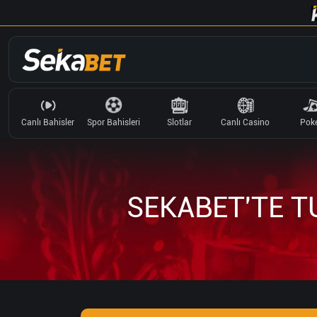
Canlı Bahisler
Spor Bahisleri
Slotlar
Canlı Casino
Pok
SEKABET'TE T