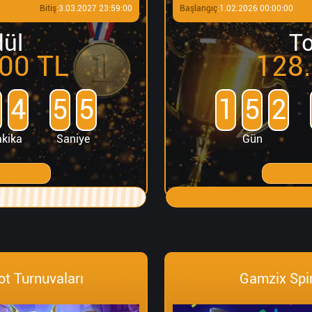
Bitiş
:3.03.2027 23:59:00
Başlangıç
:1.02.2026 00:00:00
ül
T
00 TL
128.
:
:
4
5
3
1
5
2
kika
Saniye
Gün
t Turnuvaları
Gamzix Spin