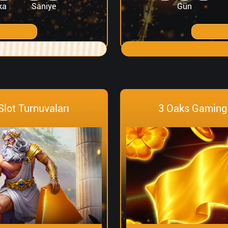
ka
Saniye
Gün
lot Turnuvaları
3 Oaks Gaming 