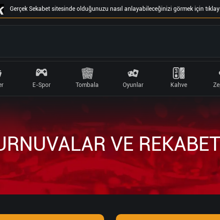
Gerçek Sekabet sitesinde olduğunuzu nasıl anlayabileceğinizi görmek için tıklayı
er
E-Spor
Tombala
Oyunlar
Kahve
Ze
URNUVALAR VE REKABET