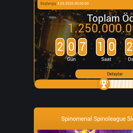
Başlangıç
:4.03.2026 00:00:00
Toplam Öd
1.250.000.0
:
:
2
0
7
1
0
2
Gün
Saat
Da
Detaylar
Spinomenal Spinoleague Slo