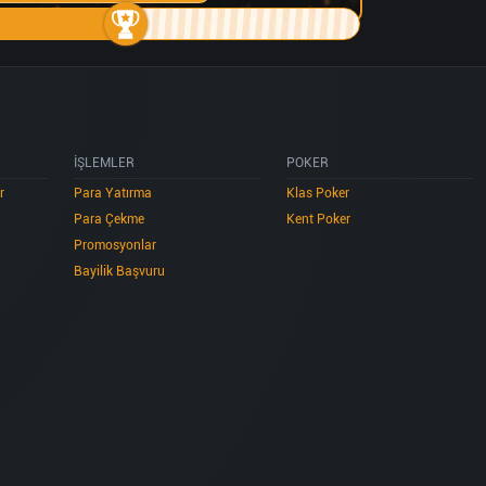
İŞLEMLER
POKER
r
Para Yatırma
Klas Poker
Para Çekme
Kent Poker
Promosyonlar
Bayilik Başvuru