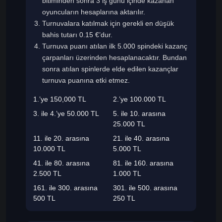
bitiminden sonra 3 iş günü içinde kazanan
oyuncuların hesaplarına aktarılır.
Turnuvalara katılmak için gerekli en düşük
bahis tutarı 0.15 €’dur.
Turnuva puanı atılan ilk 5.000 spindeki kazanç
çarpanları üzerinden hesaplanacaktır. Bundan
sonra atılan spinlerde elde edilen kazançlar
turnuva puanına etki etmez.
1.’ye 150,000 TL
2.’ye 100.000 TL
3. ile 4.’ye 50.000 TL
5. ile 10. arasına
25.000 TL
11. ile 20. arasına
21. ile 40. arasına
10.000 TL
5.000 TL
41. ile 80. arasına
81. ile 160. arasına
2.500 TL
1.000 TL
161. ile 300. arasına
301. ile 500. arasına
500 TL
250 TL