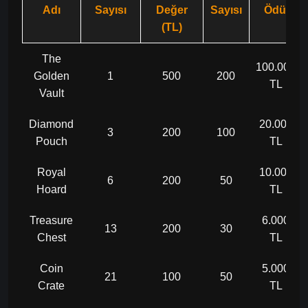
Adı
Sayısı
Değer
Sayısı
Ödül
(TL)
The
100.000
Golden
1
500
200
TL
Vault
Diamond
20.000
3
200
100
Pouch
TL
Royal
10.000
6
200
50
Hoard
TL
Treasure
6.000
13
200
30
Chest
TL
Coin
5.000
21
100
50
Crate
TL