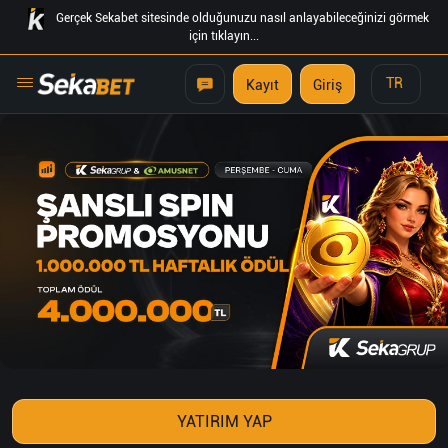
Gerçek Sekabet sitesinde olduğunuzu nasıl anlayabileceğinizi görmek
için tıklayın...
TR
Kayıt
Giriş
YATIRIM YAP