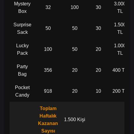
Mystery
3.000
32
100
30
Box
TL
Surprise
1.500
50
50
30
Sack
TL
Lucky
1.000
100
50
20
Pack
TL
Party
356
20
20
400 TL
Bag
Pocket
918
20
10
200 TL
Candy
Toplam
Haftalık
1.500 Kişi
Kazanan
Sayısı