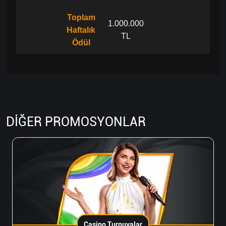
Toplam
1.000.000
Haftalık
TL
Ödül
DİĞER PROMOSYONLAR
Casino
Turnuvalar