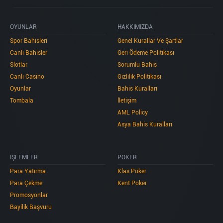
OYUNLAR
HAKKIMIZDA
Spor Bahisleri
Genel Kurallar Ve Şartlar
Canlı Bahisler
Geri Ödeme Politikası
Slotlar
Sorumlu Bahis
Canlı Casino
Gizlilik Politikası
Oyunlar
Bahis Kuralları
Tombala
İletişim
AML Policy
Asya Bahis Kuralları
İŞLEMLER
POKER
Para Yatırma
Klas Poker
Para Çekme
Kent Poker
Promosyonlar
Bayilik Başvuru