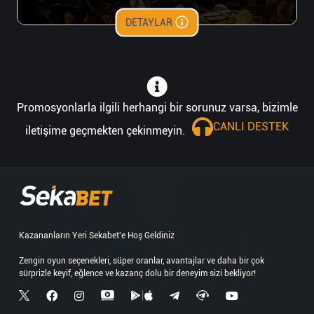
DETAYLAR
Promosyonlarla ilgili herhangi bir sorunuz varsa, bizimle
CANLI DESTEK
iletişime geçmekten çekinmeyin.
Kazananların Yeri Sekabet'e Hoş Geldiniz
Zengin oyun seçenekleri, süper oranlar, avantajlar ve daha bir çok