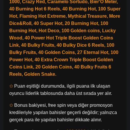
1000, Crazy Red, Caramelo Sortudo, Bier'O Meter,
40 Burning Hot 6 Reels, 40 Burning Hot, 100 Super
Hot, Flaming Hot Extreme, Mythical Treasure, More
Dice&Roll, 40 Super Hot, 20 Burning Hot, 100
Burning Hot, Hot Deco, 100 Golden coins, Lucky
Wood, 40 Power Hot Triple Boost Golden Coins
Link, 40 Bulky Fruits, 40 Bulky Dice 6 Reels, 100
Bulky Fruits, 40 Golden Coins, 27 Eternal Hot, 100
Power Hot, 40 Extra Crown Triple Boost Golden
Coins Link, 20 Golden Coins, 40 Bulky Fruits 6
Reels, Golden Snake.
✩
Puan eşitliği durumunda, ilgili puana ilk ulaşan
oyuncu liderlik tablosunda daha üst sırada yer alır.
✩
Bonus bakiyesi, free spin veya diğer promosyon
kredileriyle yapılan bahisler geçerli değildir; yalnızca
gerçek para ile yapılan bahisler dikkate alınır.