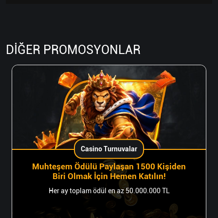
DİĞER PROMOSYONLAR
Casino
Turnuvalar
Muhteşem Ödülü Paylaşan 1500 Kişiden
Biri Olmak İçin Hemen Katılın!
Her ay toplam ödül en az 50.000.000 TL