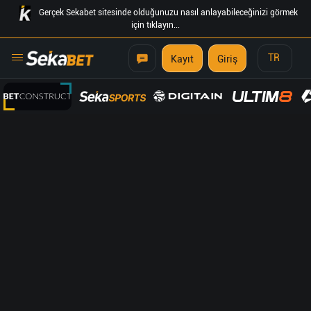
Gerçek Sekabet sitesinde olduğunuzu nasıl anlayabileceğinizi görmek
için tıklayın...
TR
Kayıt
Giriş
Spor
Bahisleri