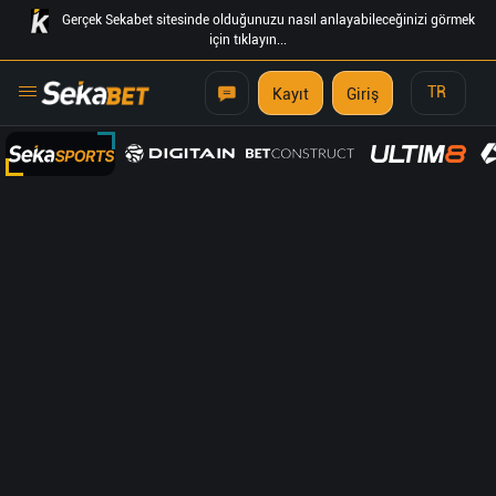
Gerçek Sekabet sitesinde olduğunuzu nasıl anlayabileceğinizi görmek
için tıklayın...
TR
Kayıt
Giriş
Spor
Bahisleri