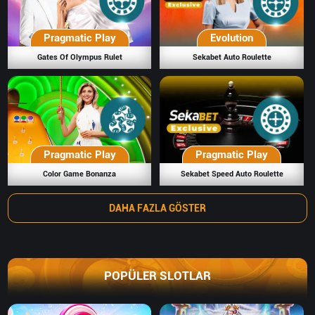
Pragmatic Play
Evolution
Gates Of Olympus Rulet
Sekabet Auto Roulette
Pragmatic Play
Pragmatic Play
Color Game Bonanza
Sekabet Speed Auto Roulette
DAHA FAZLA GÖSTER
Pragmatic Play
Amusnet
POPÜLER SLOTLAR
Özel Ankara BlackjackX
Live Altin Roulette