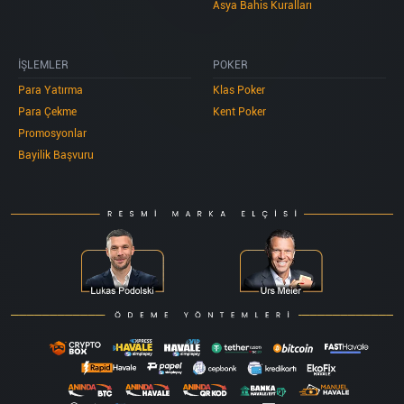
Asya Bahis Kuralları
İŞLEMLER
POKER
Evolution
ImagineLive
Para Yatırma
Klas Poker
Sloth Game
Burning Hell 3000 Degrees
XXXTreme Lightning Roulette
VIP Roulette
Para Çekme
Kent Poker
Promosyonlar
Bayilik Başvuru
Evolution
Ezugi
Gorgon's Luck
Epic 8 Goldrush
Turkish Lightning Roulette
EZ Dealer Turkish Roulette
Evolution
Live Games
Triple Fortune Festival
Lucky Leaf
Red Door Roulette
Sekabet Live Roulette