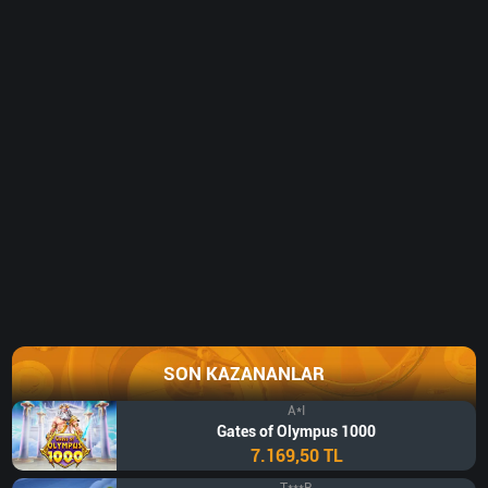
SON KAZANANLAR
A*i
Gates of Olympus 1000
7.169,50 TL
T***r